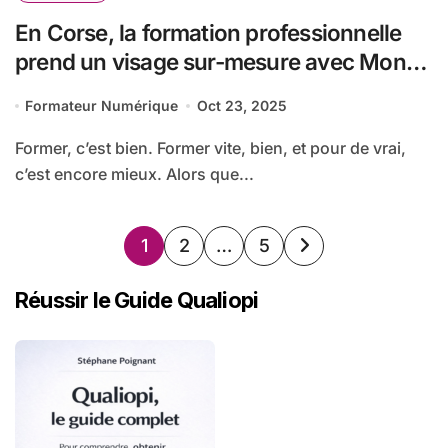
En Corse, la formation professionnelle
prend un visage sur-mesure avec Mon
Pole Formation
Formateur Numérique
Oct 23, 2025
Former, c’est bien. Former vite, bien, et pour de vrai,
c’est encore mieux. Alors que...
Pagination
1
2
…
5
des
Réussir le Guide Qualiopi
publications