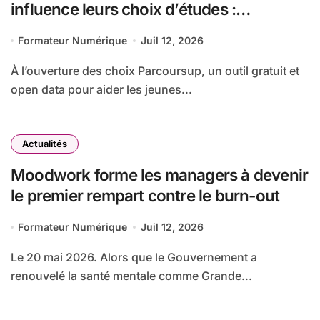
influence leurs choix d’études :
MyUnisoft lance Capturia, le premier
Formateur Numérique
Juil 12, 2026
observatoire francophone de l’exposition
des métiers à l’intelligence artificielle
À l’ouverture des choix Parcoursup, un outil gratuit et
open data pour aider les jeunes...
Actualités
Moodwork forme les managers à devenir
le premier rempart contre le burn-out
Formateur Numérique
Juil 12, 2026
Le 20 mai 2026. Alors que le Gouvernement a
renouvelé la santé mentale comme Grande...