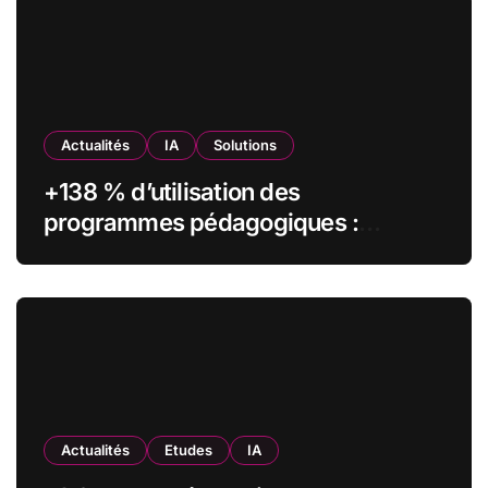
Actualités
IA
Solutions
+138 % d’utilisation des
programmes pédagogiques :
comment l’Institut Pasteur a
transformé sa formation digitale
grâce à Edflex
Actualités
Etudes
IA