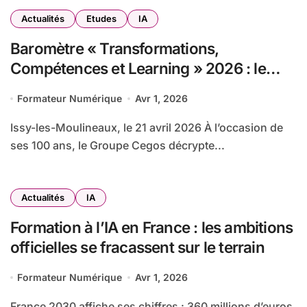
Actualités
Etudes
IA
Baromètre « Transformations,
Compétences et Learning » 2026 : le
Groupe Cegos décrypte les
Formateur Numérique
Avr 1, 2026
transformations du travail et leurs
impacts sur la formation de demain
Issy-les-Moulineaux, le 21 avril 2026 À l’occasion de
ses 100 ans, le Groupe Cegos décrypte...
Actualités
IA
Formation à l’IA en France : les ambitions
officielles se fracassent sur le terrain
Formateur Numérique
Avr 1, 2026
France 2030 affiche ses chiffres : 360 millions d’euros