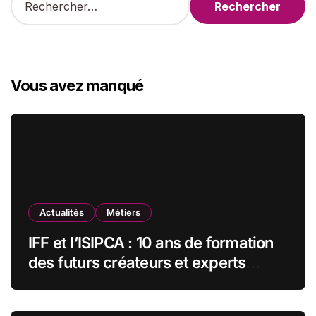
e
c
h
e
r
Vous avez manqué
c
h
e
r
:
Actualités
Métiers
IFF et l’ISIPCA : 10 ans de formation
des futurs créateurs et experts
olfactifs