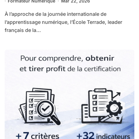
Formateur Numérique
Mar 22, 2026
formation aux métiers du soin et de la
beauté
À l’approche de la journée internationale de
l’apprentissage numérique, l’École Terrade, leader
français de la...