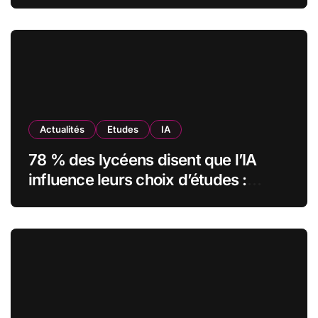
comment l’Institut Pasteur a
transformé sa formation digitale
grâce à Edflex
Actualités
Etudes
IA
78 % des lycéens disent que l’IA
influence leurs choix d’études :
MyUnisoft lance Capturia, le premier
observatoire francophone de
l’exposition des métiers à
l’intelligence artificielle