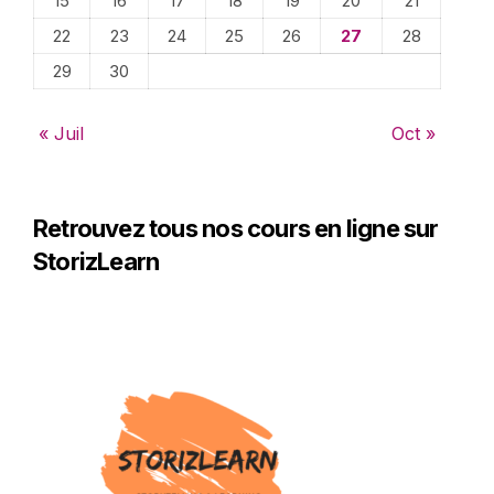
15
16
17
18
19
20
21
22
23
24
25
26
27
28
29
30
« Juil
Oct »
Retrouvez tous nos cours en ligne sur
StorizLearn