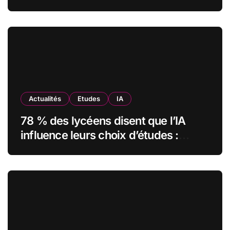
comment l’Institut Pasteur a
transformé sa formation digitale
grâce à Edflex
Actualités
Etudes
IA
78 % des lycéens disent que l’IA
influence leurs choix d’études :
MyUnisoft lance Capturia, le premier
observatoire francophone de
l’exposition des métiers à
l’intelligence artificielle