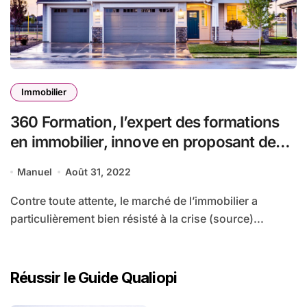
Immobilier
360 Formation, l’expert des formations
en immobilier, innove en proposant des
parcours 100 % personnalisés et
Manuel
Août 31, 2022
présente sa collaboration avec le réseau
Nouvelle Demeure
Contre toute attente, le marché de l’immobilier a
particulièrement bien résisté à la crise (source)...
Réussir le Guide Qualiopi