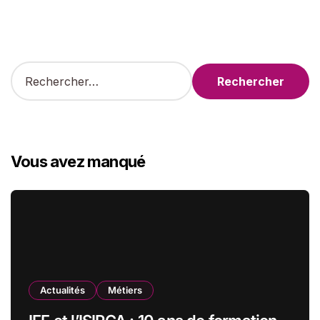
R
e
c
h
e
r
Vous avez manqué
c
h
e
r
:
Actualités
Métiers