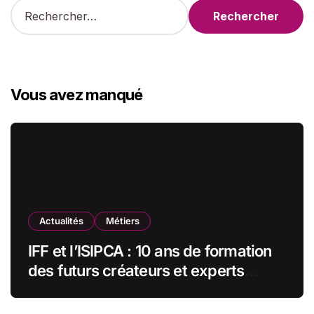
R
e
c
h
e
r
Vous avez manqué
c
h
e
r
:
Actualités
Métiers
IFF et l’ISIPCA : 10 ans de formation
des futurs créateurs et experts
olfactifs