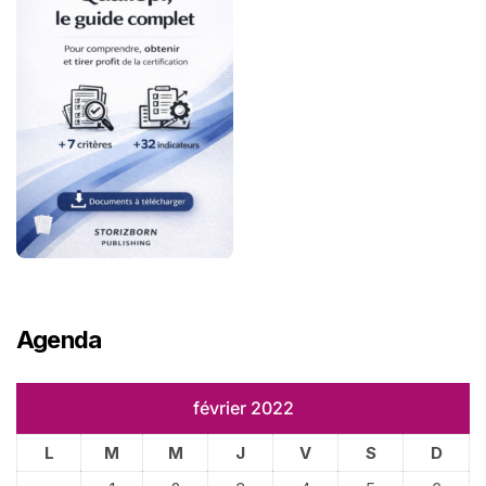
Agenda
février 2022
L
M
M
J
V
S
D