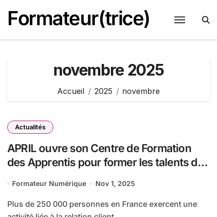
Passer
Formateur(trice)
au
contenu
novembre 2025
Accueil
2025
novembre
Actualités
APRIL ouvre son Centre de Formation
des Apprentis pour former les talents de
demain au métier de la relation client
Formateur Numérique
Nov 1, 2025
Plus de 250 000 personnes en France exercent une
activité liée à la relation client,...