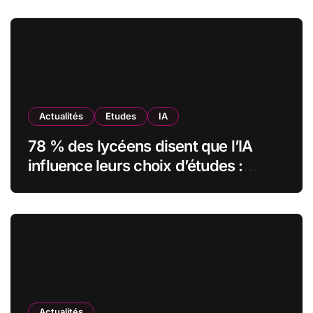
transformé sa formation digitale
grâce à Edflex
Actualités
Etudes
IA
78 % des lycéens disent que l’IA
influence leurs choix d’études :
MyUnisoft lance Capturia, le premier
observatoire francophone de
l’exposition des métiers à
l’intelligence artificielle
Actualités