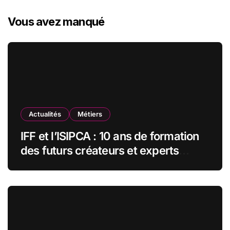
e
r
Vous avez manqué
c
h
e
r
:
Actualités
Métiers
IFF et l’ISIPCA : 10 ans de formation
des futurs créateurs et experts
olfactifs