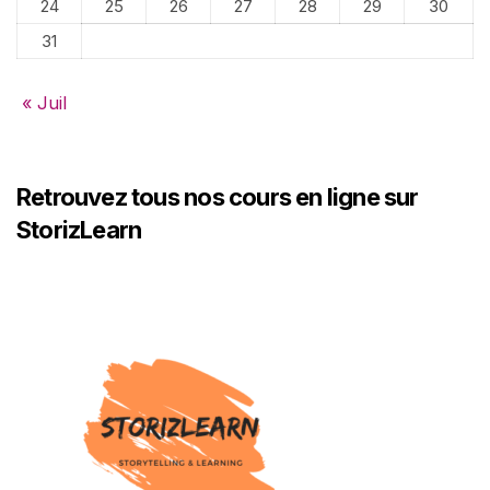
24
25
26
27
28
29
30
31
« Juil
Retrouvez tous nos cours en ligne sur
StorizLearn