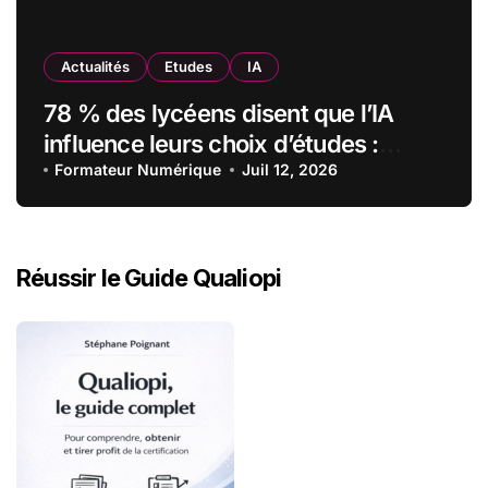
Actualités
Etudes
IA
78 % des lycéens disent que l’IA
influence leurs choix d’études :
MyUnisoft lance Capturia, le premier
Formateur Numérique
Juil 12, 2026
observatoire francophone de
l’exposition des métiers à
l’intelligence artificielle
Réussir le Guide Qualiopi