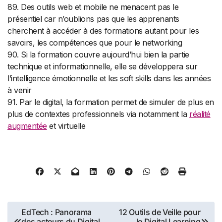
89. Des outils web et mobile ne menacent pas le
présentiel car n’oublions pas que les apprenants
cherchent à accéder à des formations autant pour les
savoirs, les compétences que pour le networking
90. Si la formation couvre aujourd’hui bien la partie
technique et informationnelle, elle se développera sur
l’intelligence émotionnelle et les soft skills dans les années
à venir
91. Par le digital, la formation permet de simuler de plus en
plus de contextes professionnels via notamment la
réalité
augmentée
et virtuelle
Navigation
EdTech : Panorama
12 Outils de Veille pour
des acteurs du Digital
le Digital Learning