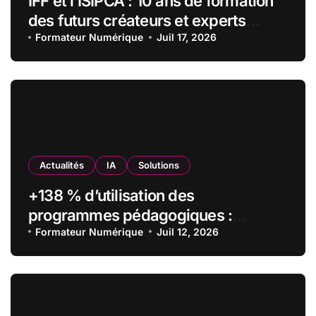
IFF et l’ISIPCA : 10 ans de formation
des futurs créateurs et experts
olfactifs
Formateur Numérique
Juil 17, 2026
Actualités
IA
Solutions
+138 % d’utilisation des
programmes pédagogiques :
comment l’Institut Pasteur a
Formateur Numérique
Juil 12, 2026
transformé sa formation digitale
grâce à Edflex