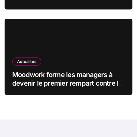
MyUnisoft lance Capturia, le premier
observatoire francophone de
l’exposition des métiers à
l’intelligence artificielle
Actualités
Moodwork forme les managers à
devenir le premier rempart contre le
burn-out