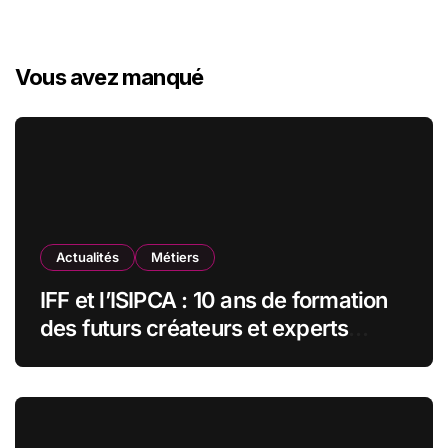
h
e
r
Vous avez manqué
c
h
e
r
:
Actualités
Métiers
IFF et l’ISIPCA : 10 ans de formation
des futurs créateurs et experts
olfactifs