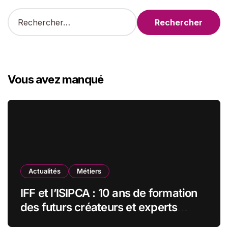
R
e
c
h
e
r
Vous avez manqué
c
h
e
r
:
Actualités
Métiers
IFF et l’ISIPCA : 10 ans de formation
des futurs créateurs et experts
olfactifs