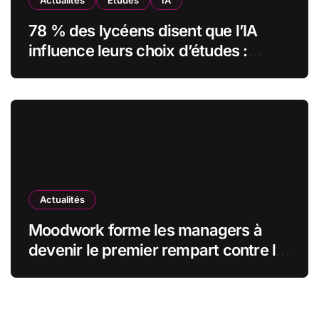
Actualités
Etudes
IA
78 % des lycéens disent que l’IA
influence leurs choix d’études :
MyUnisoft lance Capturia, le premier
observatoire francophone de
l’exposition des métiers à
l’intelligence artificielle
Actualités
Moodwork forme les managers à
devenir le premier rempart contre le
burn-out