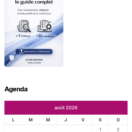
Agenda
août 2026
L
M
M
J
V
S
D
1
2