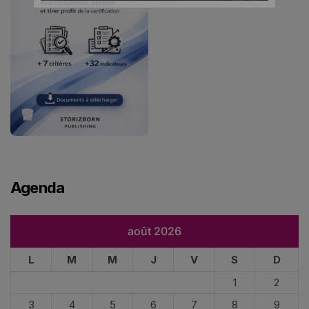
Agenda
août 2026
L
M
M
J
V
S
D
1
2
3
4
5
6
7
8
9