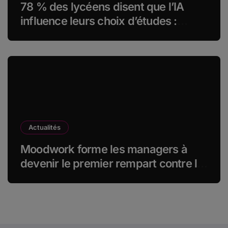
78 % des lycéens disent que l’IA
influence leurs choix d’études :
MyUnisoft lance Capturia, le premier
observatoire francophone de
l’exposition des métiers à
l’intelligence artificielle
Actualités
Moodwork forme les managers à
devenir le premier rempart contre le
burn-out