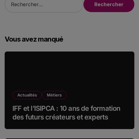
e
c
h
e
r
Vous avez manqué
c
h
e
r
:
Actualités
Métiers
IFF et l’ISIPCA : 10 ans de formation
des futurs créateurs et experts
olfactifs