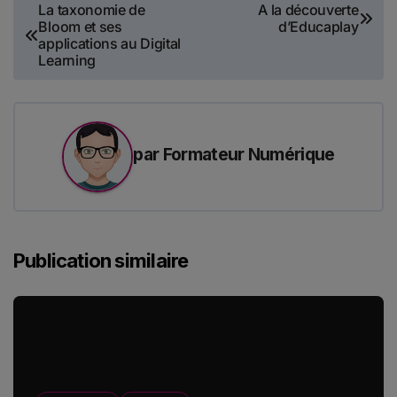
Navigation
La taxonomie de
A la découverte
Bloom et ses
d’Educaplay
de
applications au Digital
Learning
l’article
par
Formateur Numérique
Publication similaire