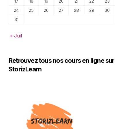
17
18
19
20
21
22
23
24
25
26
27
28
29
30
31
« Juil
Retrouvez tous nos cours en ligne sur
StorizLearn