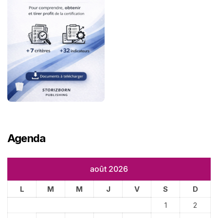
Agenda
août 2026
L
M
M
J
V
S
D
1
2