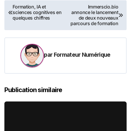
Navigation
Formation, IA et
Immerscio.bio
sciences cognitives en
annonce le lancement
de
quelques chiffres
de deux nouveaux
parcours de formation
l’article
par
Formateur Numérique
Publication similaire