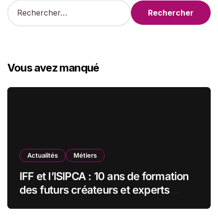
R
e
c
h
e
r
Vous avez manqué
c
h
e
r
:
Actualités
Métiers
IFF et l’ISIPCA : 10 ans de formation
des futurs créateurs et experts
olfactifs