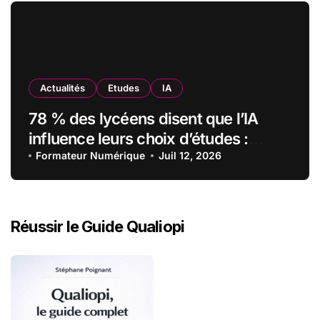
grâce à Edflex
Actualités
Etudes
IA
78 % des lycéens disent que l’IA
influence leurs choix d’études :
MyUnisoft lance Capturia, le premier
Formateur Numérique
Juil 12, 2026
observatoire francophone de
l’exposition des métiers à
l’intelligence artificielle
Réussir le Guide Qualiopi