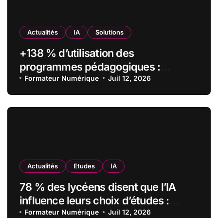
Actualités
IA
Solutions
+138 % d’utilisation des
programmes pédagogiques :
comment l’Institut Pasteur a
Formateur Numérique
Juil 12, 2026
transformé sa formation digitale
grâce à Edflex
Actualités
Etudes
IA
78 % des lycéens disent que l’IA
influence leurs choix d’études :
MyUnisoft lance Capturia, le premier
Formateur Numérique
Juil 12, 2026