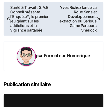
Navigation
Santé & Travail : G.A.E
Yves Richez lance La
Conseil présente
Roue Sens et
de
l’Enquête®, le premier
Développement,
jeu géant sur les
extraction du Serious
l’article
addictions et la
Game Parcours
vigilance partagée
Sherlock
par
Formateur Numérique
Publication similaire