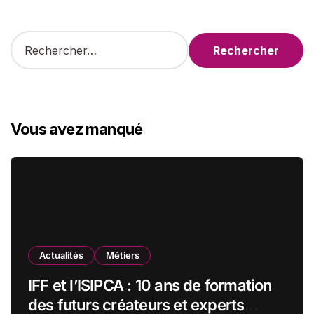
R
e
c
h
e
r
Vous avez manqué
c
h
e
r
:
Actualités
Métiers
IFF et l’ISIPCA : 10 ans de formation
des futurs créateurs et experts