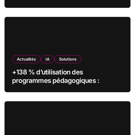
olfactifs
Actualités
IA
Solutions
+138 % d’utilisation des
programmes pédagogiques :
comment l’Institut Pasteur a
transformé sa formation digitale
grâce à Edflex