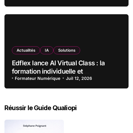
observatoire francophone de
l’exposition des métiers à
l’intelligence artificielle
Actualités
IA
Solutions
Edflex lance AI Virtual Class : la
formation individuelle et
personnalisée accessible à grande
Formateur Numérique
Juil 12, 2026
échelle
Réussir le Guide Qualiopi