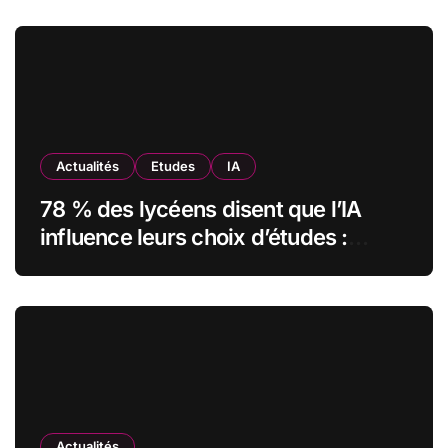
transformé sa formation digitale
grâce à Edflex
Actualités
Etudes
IA
78 % des lycéens disent que l’IA
influence leurs choix d’études :
MyUnisoft lance Capturia, le premier
observatoire francophone de
l’exposition des métiers à
l’intelligence artificielle
Actualités