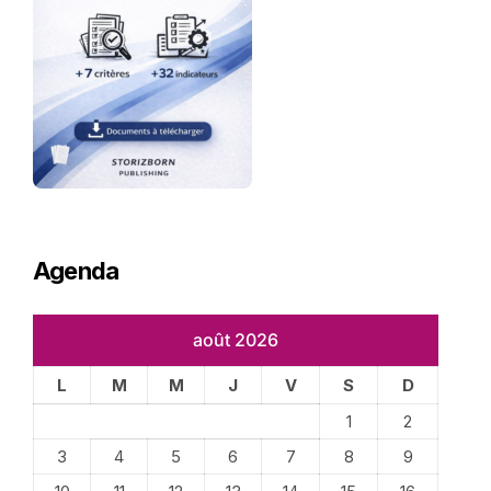
Agenda
août 2026
L
M
M
J
V
S
D
1
2
3
4
5
6
7
8
9