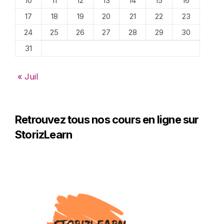
10
11
12
13
14
15
16
17
18
19
20
21
22
23
24
25
26
27
28
29
30
31
« Juil
Retrouvez tous nos cours en ligne sur
StorizLearn