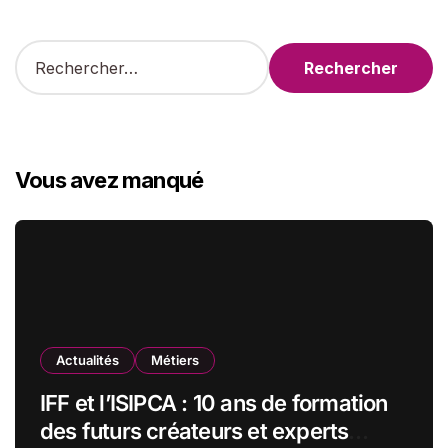
R
e
c
h
e
r
Vous avez manqué
c
h
e
r
:
Actualités
Métiers
IFF et l’ISIPCA : 10 ans de formation
des futurs créateurs et experts