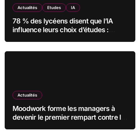
Actualités
Etudes
IA
78 % des lycéens disent que l’IA
influence leurs choix d’études :
MyUnisoft lance Capturia, le premier
observatoire francophone de
l’exposition des métiers à
l’intelligence artificielle
Actualités
Moodwork forme les managers à
devenir le premier rempart contre le
burn-out