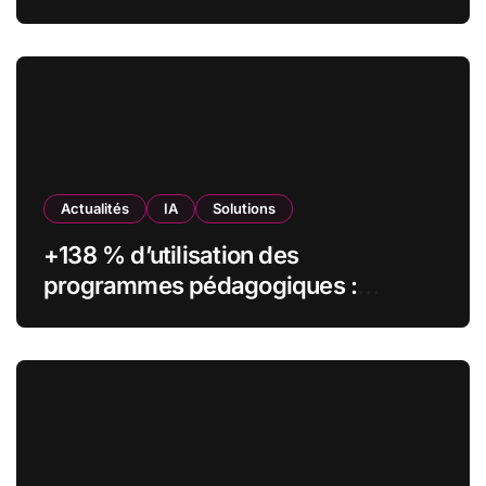
olfactifs
Actualités
IA
Solutions
+138 % d’utilisation des
programmes pédagogiques :
comment l’Institut Pasteur a
transformé sa formation digitale
grâce à Edflex