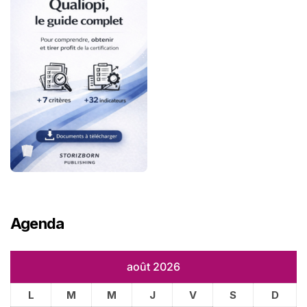
Agenda
août 2026
L
M
M
J
V
S
D