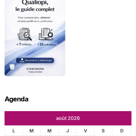
Agenda
août 2026
L
M
M
J
V
S
D