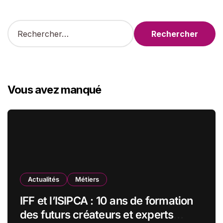
R
e
c
h
e
r
Vous avez manqué
c
h
e
r
:
Actualités
Métiers
IFF et l’ISIPCA : 10 ans de formation
des futurs créateurs et experts