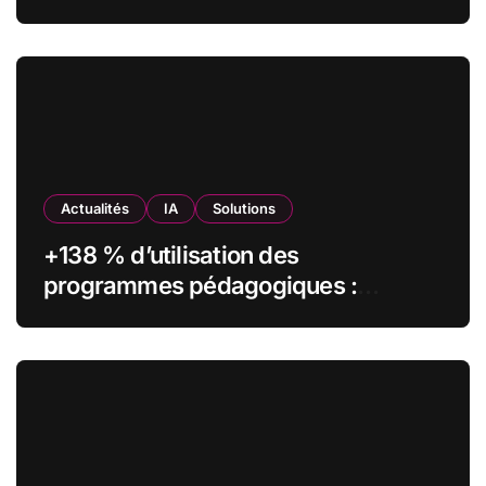
olfactifs
Actualités
IA
Solutions
+138 % d’utilisation des
programmes pédagogiques :
comment l’Institut Pasteur a
transformé sa formation digitale
grâce à Edflex