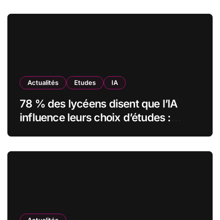
transformé sa formation digitale
grâce à Edflex
Actualités
Etudes
IA
78 % des lycéens disent que l’IA
influence leurs choix d’études :
MyUnisoft lance Capturia, le premier
observatoire francophone de
l’exposition des métiers à
l’intelligence artificielle