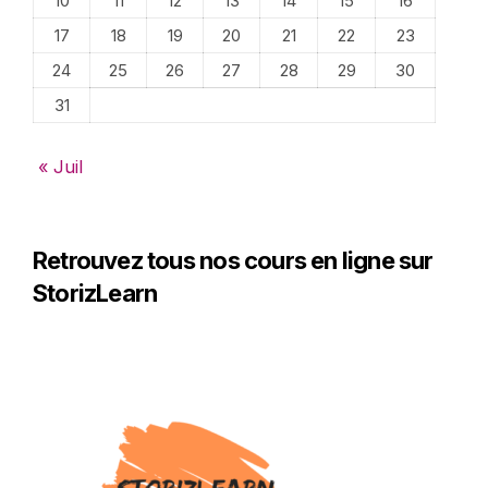
10
11
12
13
14
15
16
17
18
19
20
21
22
23
24
25
26
27
28
29
30
31
« Juil
Retrouvez tous nos cours en ligne sur
StorizLearn