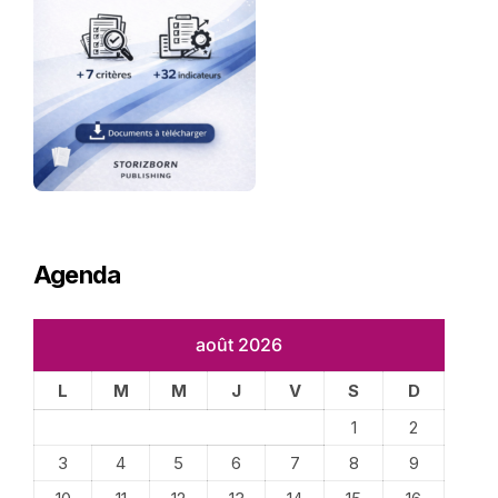
Agenda
août 2026
L
M
M
J
V
S
D
1
2
3
4
5
6
7
8
9